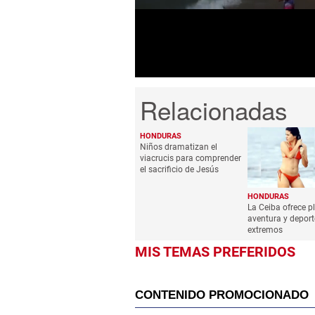
19
seconds
Volume
0%
HONDURAS
Niños dramatizan el
viacrucis para comprender
el sacrificio de Jesús
HONDURAS
La Ceiba ofrece p
aventura y deport
extremos
MIS TEMAS PREFERIDOS