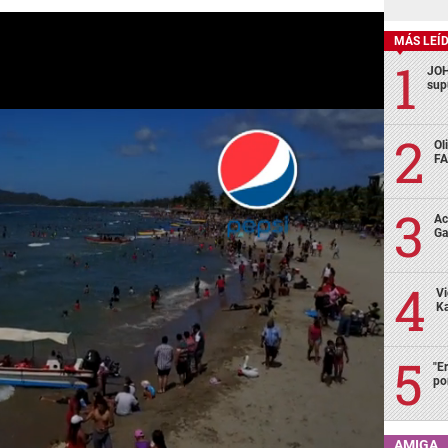
MÁS LEÍ
JOH
sup
Ol
FA
Ac
Ga
Vi
Ka
"E
po
AMIGA