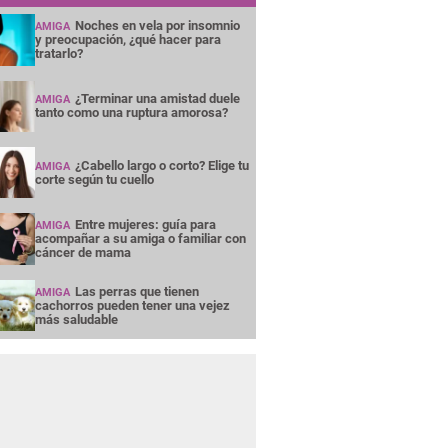
Noches en vela por insomnio
AMIGA
y preocupación, ¿qué hacer para
tratarlo?
¿Terminar una amistad duele
AMIGA
tanto como una ruptura amorosa?
¿Cabello largo o corto? Elige tu
AMIGA
corte según tu cuello
Entre mujeres: guía para
AMIGA
acompañar a su amiga o familiar con
cáncer de mama
Las perras que tienen
AMIGA
cachorros pueden tener una vejez
más saludable