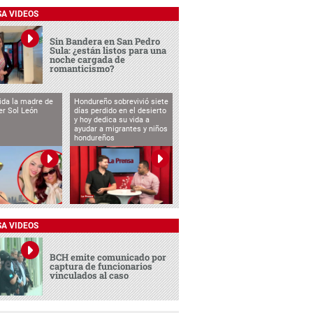
SA VIDEOS
Sin Bandera en San Pedro
Sula: ¿están listos para una
noche cargada de
romanticismo?
vida la madre de
Hondureño sobrevivió siete
cer Sol León
días perdido en el desierto
y hoy dedica su vida a
ayudar a migrantes y niños
hondureños
SA VIDEOS
BCH emite comunicado por
captura de funcionarios
vinculados al caso