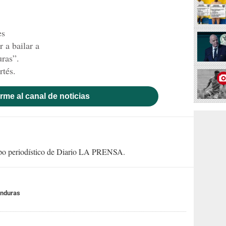
es
 a bailar a
uras”.
rtés.
rme al canal de noticias
uipo periodístico de Diario LA PRENSA.
onduras