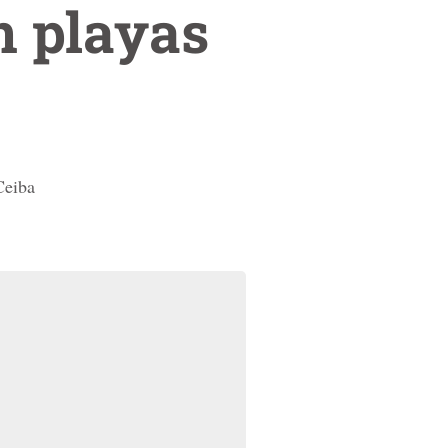
n playas
Ceiba