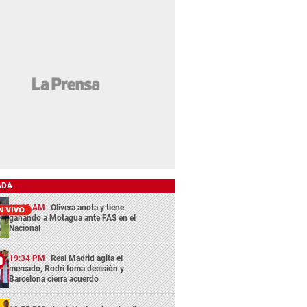
ADA
11:45 AM
Olivera anota y tiene
ganando a Motagua ante FAS en el
Nacional
19:34 PM
Real Madrid agita el
mercado, Rodri toma decisión y
Barcelona cierra acuerdo