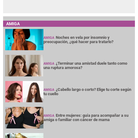
AMIGA
Noches en vela por insomnio y
AMIGA
preocupación, ¿qué hacer para tratarlo?
¿Terminar una amistad duele tanto como
AMIGA
una ruptura amorosa?
¿Cabello largo o corto? Elige tu corte según
AMIGA
tu cuello
Entre mujeres: guía para acompañar a su
AMIGA
amiga o familiar con cáncer de mama