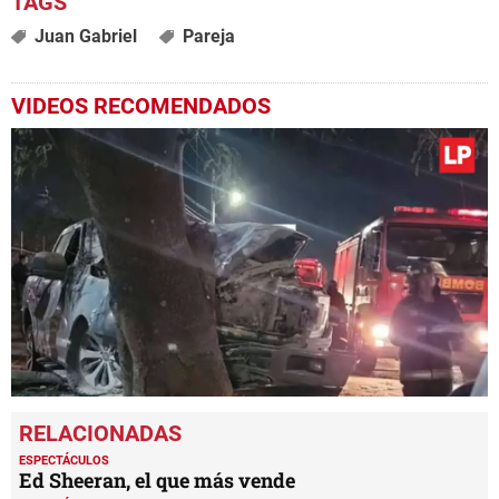
Juan Gabriel
Pareja
VIDEOS RECOMENDADOS
0
seconds
of
1
ESPECTÁCULOS
minute,
Ed Sheeran, el que más vende
7