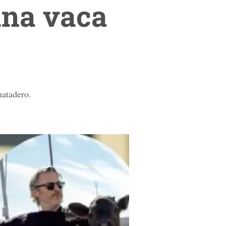
una vaca
matadero.