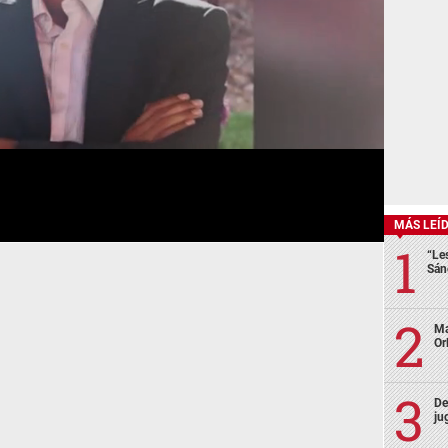
MÁS LEÍ
“Le
Sán
Ma
Or
De
ju