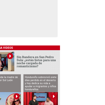
SA VIDEOS
Sin Bandera en San Pedro
Sula: ¿están listos para una
noche cargada de
romanticismo?
vida la madre de
Hondureño sobrevivió siete
cer Sol León
días perdido en el desierto
y hoy dedica su vida a
ayudar a migrantes y niños
hondureños