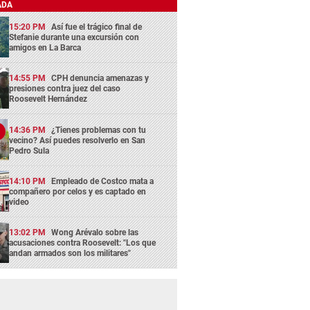
ADA
15:20 PM
Así fue el trágico final de
Stefanie durante una excursión con
amigos en La Barca
14:55 PM
CPH denuncia amenazas y
presiones contra juez del caso
Roosevelt Hernández
14:36 PM
¿Tienes problemas con tu
vecino? Así puedes resolverlo en San
Pedro Sula
14:10 PM
Empleado de Costco mata a
compañero por celos y es captado en
video
13:02 PM
Wong Arévalo sobre las
acusaciones contra Roosevelt: "Los que
andan armados son los militares"