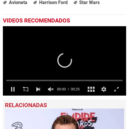
Avioneta
Harrison Ford
Star Wars
VIDEOS RECOMENDADOS
0
seconds
of
25
seconds