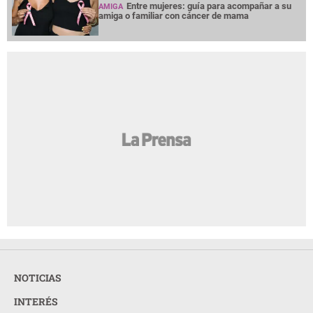
preocupación, ¿qué hacer para tratarlo?
¿Terminar una amistad duele tanto como
AMIGA
una ruptura amorosa?
¿Cabello largo o corto? Elige tu corte según
AMIGA
tu cuello
Entre mujeres: guía para acompañar a su
AMIGA
amiga o familiar con cáncer de mama