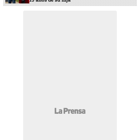
14:57 PM
Acribillan a un hombre en parada
de buses “Viveros” en San Pedro Sula
14:22 PM
Revelan lo qué pasó
increíblemente entre Emilio Izaguirre y
Virginia
13:38 PM
Edwin murió bajo custodia de ICE
y no pudo cumplir el sueño de celebrar los
15 años de su hija