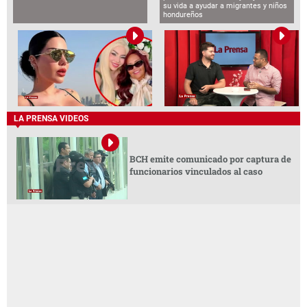
LA PRENSA VIDEOS
Sin Bandera en San Pedro Sula: ¿están
listos para una noche cargada de
romanticismo?
Pierde la vida la madre de la
Hondureño sobrevivió siete días
influencer Sol León
perdido en el desierto y hoy dedica
su vida a ayudar a migrantes y niños
hondureños
LA PRENSA VIDEOS