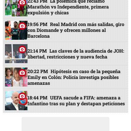
21:43 PM
La polémica que reclamó
Marathón vs Independiente, primera
expulsión y chicas
19:56 PM
Real Madrid con más salidas, giro
con Diomande y ofrecen millones al
Barcelona
21:14 PM
Las claves de la audiencia de JOH:
libertad, restricciones y nueva fecha
20:22 PM
Hipótesis en caso de la pequeña
Emily en Colón: Policía investiga posibles
amenazas
18:44 PM
UEFA sacude a FIFA: amenaza a
Infantino tras su plan y destapan peticiones