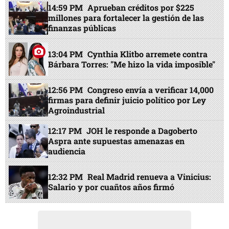
14:59 PM
Aprueban créditos por $225
millones para fortalecer la gestión de las
finanzas públicas
13:04 PM
Cynthia Klitbo arremete contra
Bárbara Torres: "Me hizo la vida imposible"
12:56 PM
Congreso envía a verificar 14,000
firmas para definir juicio político por Ley
Agroindustrial
12:17 PM
JOH le responde a Dagoberto
Aspra ante supuestas amenazas en
audiencia
12:32 PM
Real Madrid renueva a Vinicius:
Salario y por cuañtos años firmó