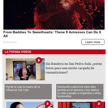
LA PRENSA VIDEOS
Sin Bandera en San Pedro Sula: ¿están
listos para una noche cargada de
romanticismo?
Pierde la vida la madre de la
Hondureño sobrevivió siete días
influencer Sol León
perdido en el desierto y hoy dedica
su vida a ayudar a migrantes y niños
hondureños