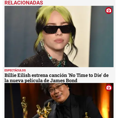
of
1
minute,
21
seconds
ESPECTÁCULOS
Billie Eilish estrena canción 'No Time to Die' de
la nueva película de James Bond