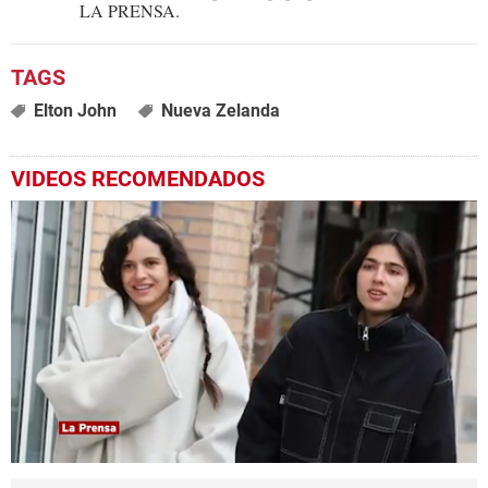
LA PRENSA.
Elton John
Nueva Zelanda
VIDEOS RECOMENDADOS
0
seconds