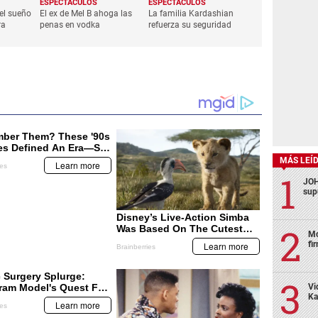
ESPECTÁCULOS
ESPECTÁCULOS
el sueño
El ex de Mel B ahoga las
La familia Kardashian
ra
penas en vodka
refuerza su seguridad
MÁS LEÍ
JOH
sup
Mo
fi
Vi
Ka