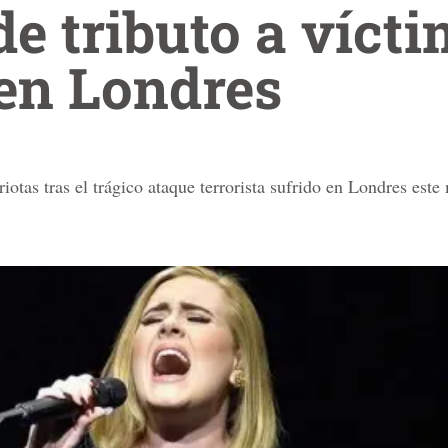
de tributo a víct
 en Londres
iotas tras el trágico ataque terrorista sufrido en Londres este