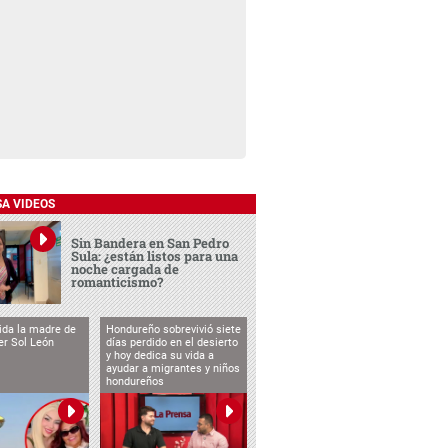
SA VIDEOS
Sin Bandera en San Pedro
Sula: ¿están listos para una
noche cargada de
romanticismo?
vida la madre de
Hondureño sobrevivió siete
cer Sol León
días perdido en el desierto
y hoy dedica su vida a
ayudar a migrantes y niños
hondureños