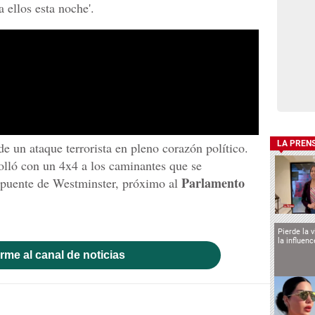
 ellos esta noche'.
LA PREN
e un ataque terrorista en pleno corazón político.
olló con un 4x4 a los caminantes que se
Parlamento
 puente de Westminster, próximo al
Pierde la 
la influen
rme al canal de noticias