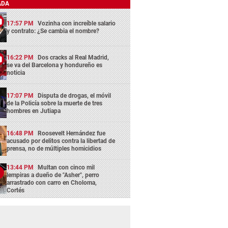
ADA
17:57 PM
Vozinha con increíble salario
y contrato: ¿Se cambia el nombre?
16:22 PM
Dos cracks al Real Madrid,
se va del Barcelona y hondureño es
noticia
17:07 PM
Disputa de drogas, el móvil
de la Policía sobre la muerte de tres
hombres en Jutiapa
16:48 PM
Roosevelt Hernández fue
acusado por delitos contra la libertad de
prensa, no de múltiples homicidios
13:44 PM
Multan con cinco mil
lempiras a dueño de "Asher", perro
arrastrado con carro en Choloma,
Cortés