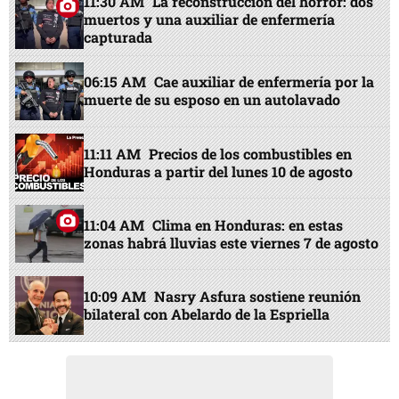
11:30 AM
La reconstrucción del horror: dos
muertos y una auxiliar de enfermería
capturada
06:15 AM
Cae auxiliar de enfermería por la
muerte de su esposo en un autolavado
11:11 AM
Precios de los combustibles en
Honduras a partir del lunes 10 de agosto
11:04 AM
Clima en Honduras: en estas
zonas habrá lluvias este viernes 7 de agosto
10:09 AM
Nasry Asfura sostiene reunión
bilateral con Abelardo de la Espriella