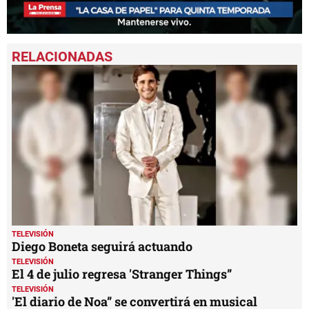
0
seconds
of
29
seconds
TELEVISIÓN
Diego Boneta seguirá actuando
TELEVISIÓN
El 4 de julio regresa 'Stranger Things”
TELEVISIÓN
'El diario de Noa” se convertirá en musical