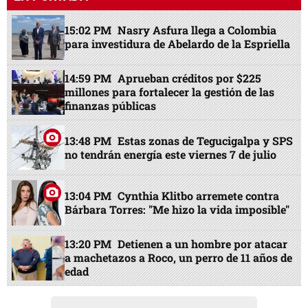
15:02 PM
Nasry Asfura llega a Colombia
para investidura de Abelardo de la Espriella
14:59 PM
Aprueban créditos por $225
millones para fortalecer la gestión de las
finanzas públicas
13:48 PM
Estas zonas de Tegucigalpa y SPS
no tendrán energía este viernes 7 de julio
13:04 PM
Cynthia Klitbo arremete contra
Bárbara Torres: "Me hizo la vida imposible"
13:20 PM
Detienen a un hombre por atacar
a machetazos a Roco, un perro de 11 años de
edad