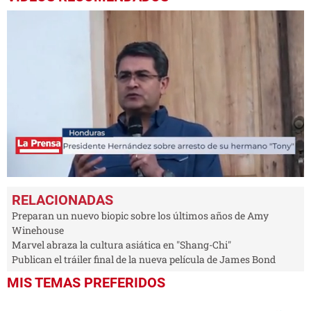
0
seconds
of
1
Preparan un nuevo biopic sobre los últimos años de Amy
minute,
Winehouse
4
Marvel abraza la cultura asiática en "Shang-Chi"
seconds
Publican el tráiler final de la nueva película de James Bond
MIS TEMAS PREFERIDOS