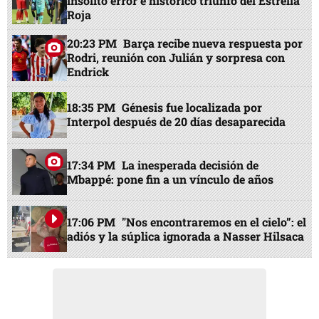
insólito error e histórico triunfo del Estrella
Roja
20:23 PM
Barça recibe nueva respuesta por
Rodri, reunión con Julián y sorpresa con
Endrick
18:35 PM
Génesis fue localizada por
Interpol después de 20 días desaparecida
17:34 PM
La inesperada decisión de
Mbappé: pone fin a un vínculo de años
17:06 PM
"Nos encontraremos en el cielo”: el
adiós y la súplica ignorada a Nasser Hilsaca