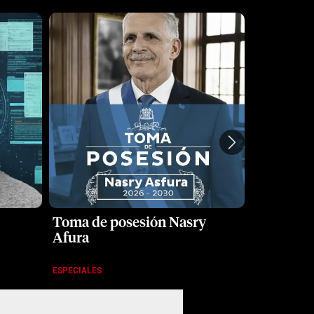
Toma de posesión Nasry
5G, los bi
Afura
ESPECIALES
SERIES