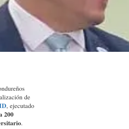
hondureños
alización de
ID
, ejecutado
a 200
rsitario
.