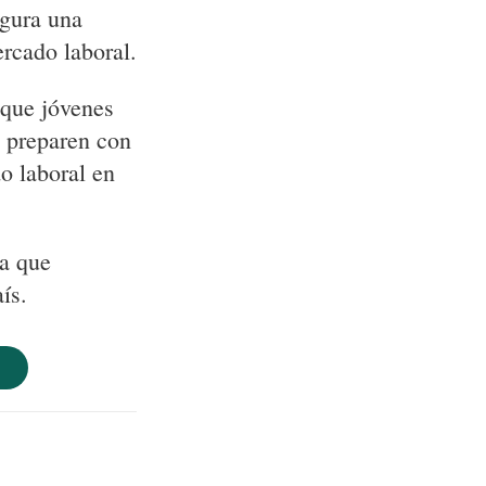
egura una
ercado laboral.
que jóvenes
e preparen con
o laboral en
a que
ís.