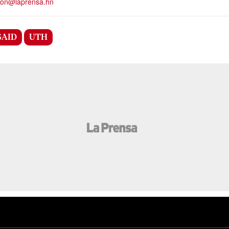
ion@laprensa.hn
SAID
UTH