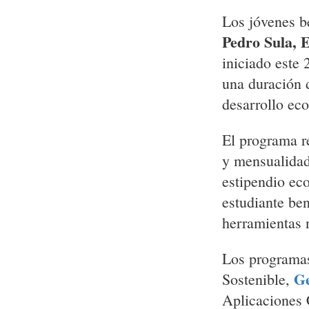
Los jóvenes b
Pedro Sula, 
iniciado este 
una duración 
desarrollo ec
El programa r
y mensualidad
estipendio ec
estudiante be
herramientas 
Los programas
Ge
Sostenible,
Aplicaciones 