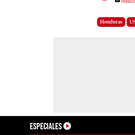
redacc
Honduras
U
Especiales