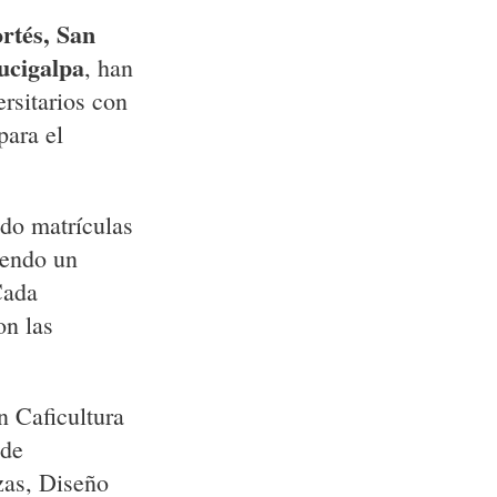
rtés, San
ucigalpa
, han
rsitarios con
para el
ndo matrículas
iendo un
Cada
on las
 Caficultura
 de
zas, Diseño