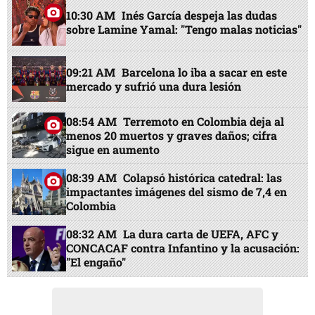
10:30 AM
Inés García despeja las dudas
sobre Lamine Yamal: "Tengo malas noticias"
09:21 AM
Barcelona lo iba a sacar en este
mercado y sufrió una dura lesión
08:54 AM
Terremoto en Colombia deja al
menos 20 muertos y graves daños; cifra
sigue en aumento
08:39 AM
Colapsó histórica catedral: las
impactantes imágenes del sismo de 7,4 en
Colombia
08:32 AM
La dura carta de UEFA, AFC y
CONCACAF contra Infantino y la acusación:
"El engaño"