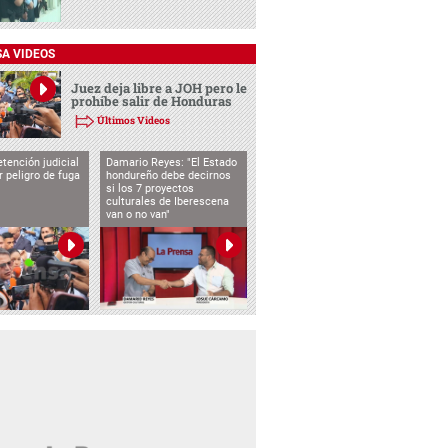
SA VIDEOS
Juez deja libre a JOH pero le
prohíbe salir de Honduras
Últimos Videos
tención judicial
Damario Reyes: "El Estado
 peligro de fuga
hondureño debe decirnos
si los 7 proyectos
culturales de Iberescena
van o no van"