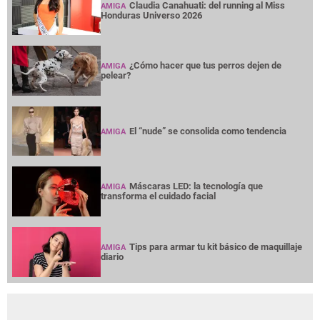
Claudia Canahuati: del running al Miss
AMIGA
Honduras Universo 2026
¿Cómo hacer que tus perros dejen de
AMIGA
pelear?
El “nude” se consolida como tendencia
AMIGA
Máscaras LED: la tecnología que
AMIGA
transforma el cuidado facial
Tips para armar tu kit básico de maquillaje
AMIGA
diario