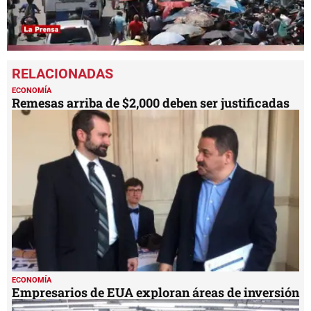
0
seconds
of
4
ECONOMÍA
minutes,
Remesas arriba de $2,000 deben ser justificadas
3
seconds
ECONOMÍA
Empresarios de EUA exploran áreas de inversión