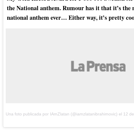
the National anthem. Rumour has it that it’s the
national anthem ever… Either way, it’s pretty coo
Una foto publicada por IAmZlatan (@iamzlatanibrahimovic) el 12 de