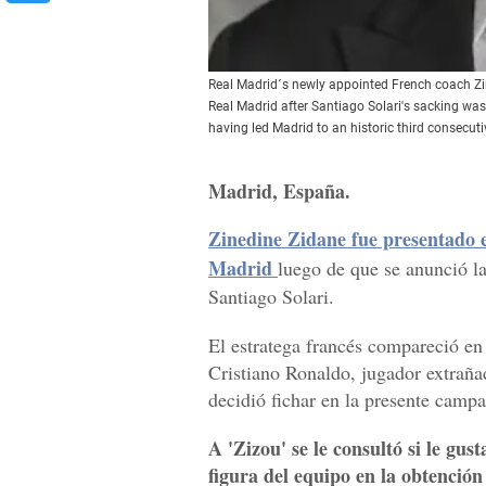
Real Madrid´s newly appointed French coach Zin
Real Madrid after Santiago Solari's sacking was
having led Madrid to an historic third conse
Madrid, España.
Zinedine Zidane fue presentado 
Madrid
luego de que se anunció la
Santiago Solari.
El estratega francés compareció en
Cristiano Ronaldo, jugador extraña
decidió fichar en la presente campa
A 'Zizou' se le consultó si le gus
figura del equipo en la obtenció