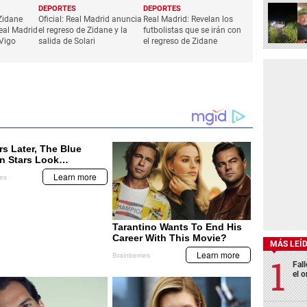
DEPORTES
DEPORTES
 Zidane
Oficial: Real Madrid anuncia
Real Madrid: Revelan los
eal Madrid
el regreso de Zidane y la
futbolistas que se irán con
 Vigo
salida de Solari
el regreso de Zidane
MÁS LEÍ
Fall
el o