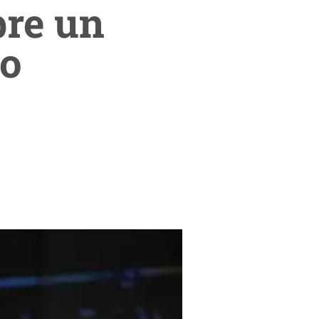
bre un
no