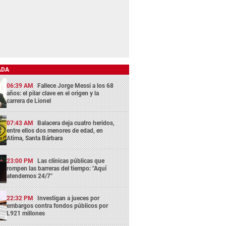
ADA
06:39 AM
Fallece Jorge Messi a los 68
años: el pilar clave en el origen y la
carrera de Lionel
07:43 AM
Balacera deja cuatro heridos,
entre ellos dos menores de edad, en
Atima, Santa Bárbara
23:00 PM
Las clínicas públicas que
rompen las barreras del tiempo: "Aquí
atendemos 24/7"
22:32 PM
Investigan a jueces por
embargos contra fondos públicos por
L921 millones