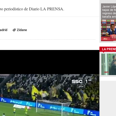
Javier Lóp
uipo periodístico de Diario LA PRENSA.
bajas de 
regreso de
batalla an
adrid
Zidane
LA PREN