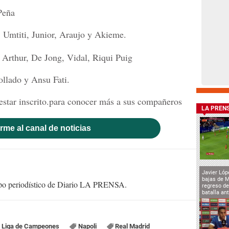
Peña
 Umtiti, Junior, Araujo y Akieme.
 Arthur, De Jong, Vidal, Riqui Puig
ollado y Ansu Fati.
estar inscrito.para conocer más a sus compañeros
LA PREN
rme al canal de noticias
Javier Lóp
bajas de 
uipo periodístico de Diario LA PRENSA.
regreso de
batalla an
Liga de Campeones
Napoli
Real Madrid