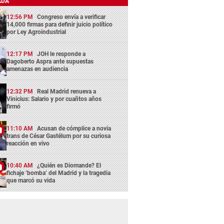
ADA
12:56 PM
Congreso envía a verificar
14,000 firmas para definir juicio político
por Ley Agroindustrial
12:17 PM
JOH le responde a
Dagoberto Aspra ante supuestas
amenazas en audiencia
12:32 PM
Real Madrid renueva a
Vinicius: Salario y por cuañtos años
firmó
11:10 AM
Acusan de cómplice a novia
trans de César Gastélum por su curiosa
reacción en vivo
10:40 AM
¿Quién es Diomande? El
fichaje ‘bomba’ del Madrid y la tragedia
que marcó su vida