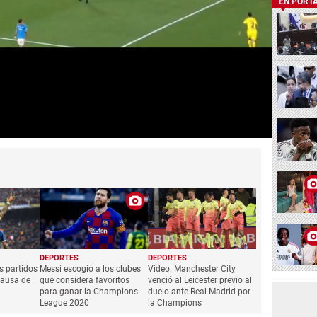
EN PORT
DEPORTES
DEPORTES
es partidos
Messi escogió a los clubes
Video: Manchester City
causa de
que considera favoritos
venció al Leicester previo al
para ganar la Champions
duelo ante Real Madrid por
League 2020
la Champions