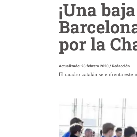
¡Una baja
Barcelona
por la C
Actualizado: 23 febrero 2020
/
Redacción
El cuadro catalán se enfrenta este m