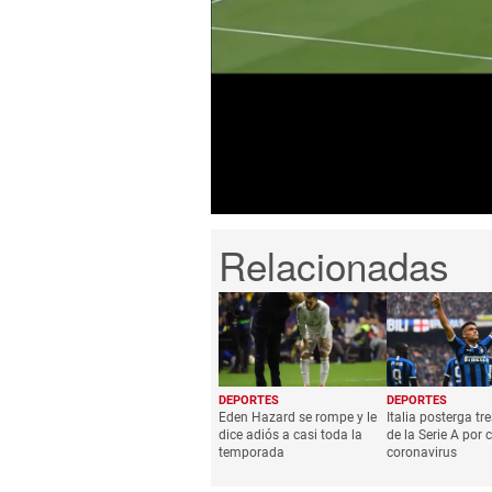
0
seconds
of
1
minute,
11
seconds
Volume
0%
DEPORTES
DEPORTES
Eden Hazard se rompe y le
Italia posterga tr
dice adiós a casi toda la
de la Serie A por 
temporada
coronavirus