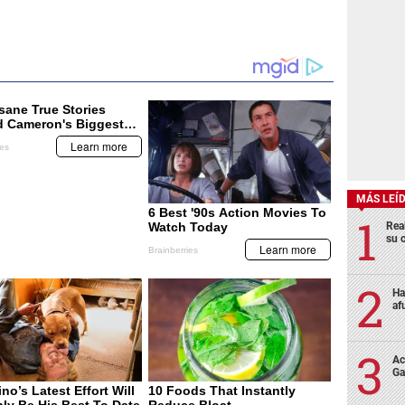
MÁS LEÍ
Rea
su 
Ha
af
Ac
Ga