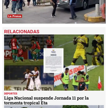
0
seconds
of
2
minutes,
8
seconds
DEPORTES
Liga Nacional suspende Jornada 11 por la
tormenta tropical Eta