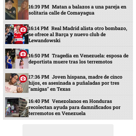
16:39 PM
Matan a balazos a una pareja en
solitaria calle de Comayagua
16:14 PM
Real Madrid alista otro bombazo,
se ofrece al Barça y nuevo club de
Lewandowski
16:50 PM
Tragedia en Venezuela: esposa de
deportista muere tras los terremotos
17:36 PM
Joven hispana, madre de cinco
hijos, es asesinada a puñaladas por tres
"amigas" en Texas
16:40 PM
Venezolanos en Honduras
recolectan ayuda para damnificados por
terremotos en Venezuela