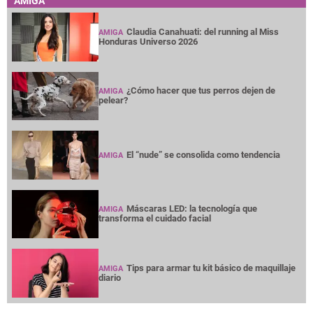
AMIGA
Claudia Canahuati: del running al Miss
AMIGA
Honduras Universo 2026
¿Cómo hacer que tus perros dejen de
AMIGA
pelear?
El “nude” se consolida como tendencia
AMIGA
Máscaras LED: la tecnología que
AMIGA
transforma el cuidado facial
Tips para armar tu kit básico de maquillaje
AMIGA
diario