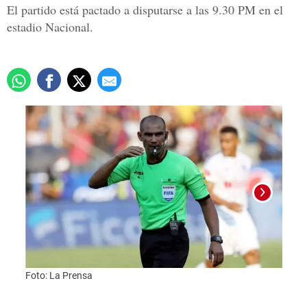
El partido está pactado a disputarse a las 9.30 PM en el
estadio Nacional.
Olimp
Foto: La Prensa
Liga 