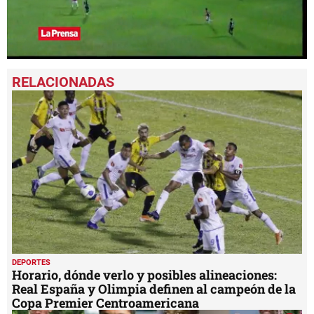
0
seconds
of
1
minute,
56
seconds
DEPORTES
Horario, dónde verlo y posibles alineaciones:
Real España y Olimpia definen al campeón de la
Copa Premier Centroamericana