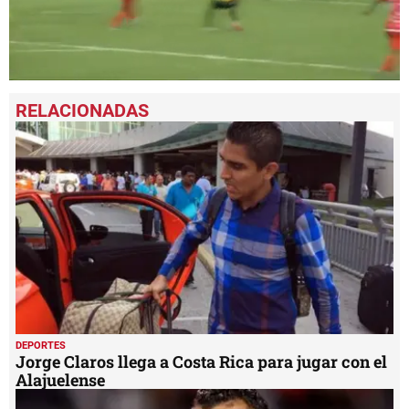
0
seconds
of
2
minutes,
3
seconds
DEPORTES
Jorge Claros llega a Costa Rica para jugar con el
Alajuelense