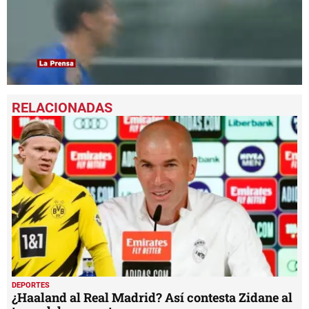
0
seconds
of
2
minutes,
2
seconds
DEPORTES
¿Haaland al Real Madrid? Así contesta Zidane al