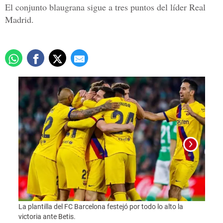
El conjunto blaugrana sigue a tres puntos del líder Real
Madrid.
La plantilla del FC Barcelona festejó por todo lo alto la
El fra
victoria ante Betis.