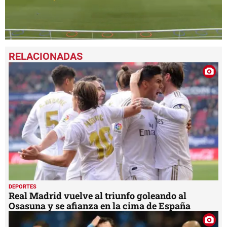
0
seconds
of
1
minute,
34
seconds
DEPORTES
Real Madrid vuelve al triunfo goleando al
Osasuna y se afianza en la cima de España