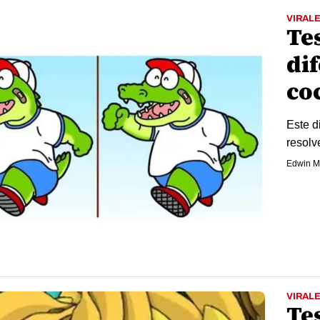
VIRAL
Tes
dif
co
Este d
resolve
Edwin M
VIRAL
Tes