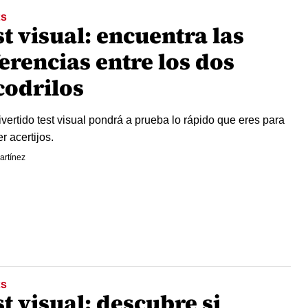
ES
t visual: encuentra las
erencias entre los dos
codrilos
ivertido test visual pondrá a prueba lo rápido que eres para
r acertijos.
artínez
ES
t visual: descubre si