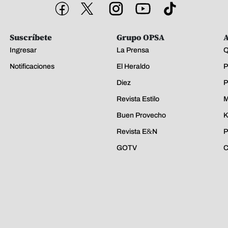
Suscríbete
Grupo OPSA
A
Ingresar
La Prensa
Q
Notificaciones
El Heraldo
P
Diez
P
Revista Estilo
M
Buen Provecho
K
Revista E&N
P
GOTV
C