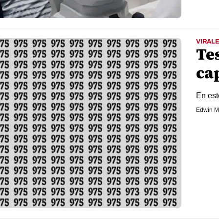
VIRAL
Tes
ca
En est
Edwin M