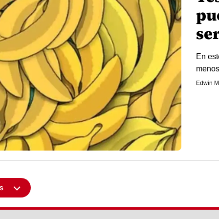
pu
se
En est
menos
Edwin M
s