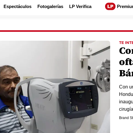
Espectáculos
Fotogalerías
LP Verifica
Premiu
TE INT
Co
of
Bá
Con un
Hondur
inaugu
cirugía
Brand St