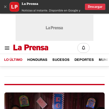
La Prensa
×
Descargar
Noticias al instante. Disponible en Google y IOS
LO ÚLTIMO
HONDURAS
SUCESOS
DEPORTES
MUN