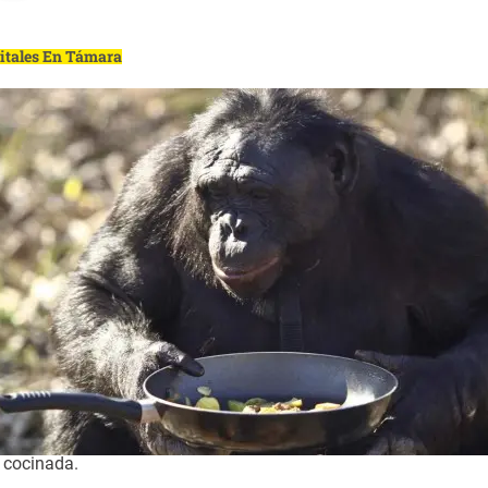
gitales En Támara
 cocinada.