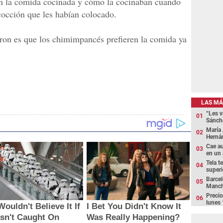
an la comida cocinada y cómo la cocinaban cuando
cocción que les habían colocado.
ron es que los chimimpancés prefieren la comida ya
LAS MÁ
“Les v
Sánch
María 
Hernán
Cae au
en un
Tela t
superi
Barcel
Manche
Precio
lunes 
ouldn't Believe It If
I Bet You Didn't Know It
asn't Caught On
Was Really Happening?