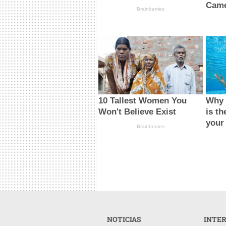
Came
Brainberries
10 Tallest Women You
Why 
Won't Believe Exist
is th
your
Brainberries
NOTICIAS
INTE