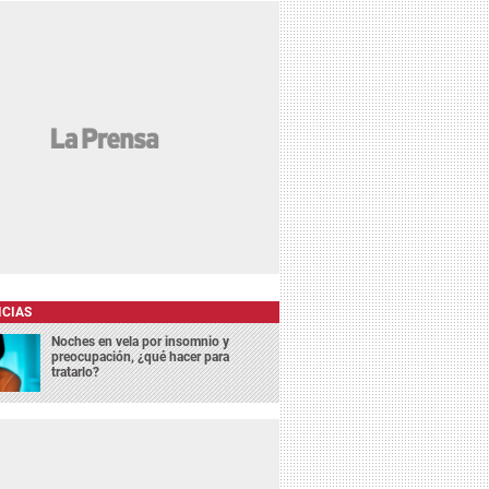
ICIAS
Noches en vela por insomnio y
preocupación, ¿qué hacer para
tratarlo?