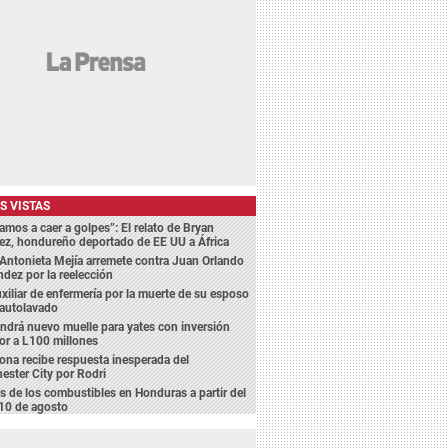
S VISTAS
amos a caer a golpes”: El relato de Bryan
ez, hondureño deportado de EE UU a África
Antonieta Mejía arremete contra Juan Orlando
dez por la reelección
xiliar de enfermería por la muerte de su esposo
 autolavado
endrá nuevo muelle para yates con inversión
or a L100 millones
ona recibe respuesta inesperada del
ster City por Rodri
s de los combustibles en Honduras a partir del
10 de agosto