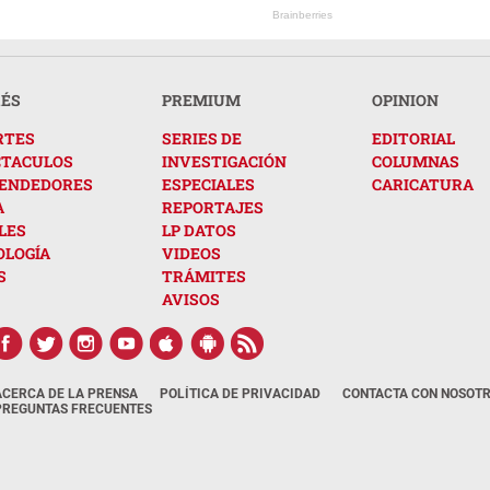
Brainberries
RÉS
PREMIUM
OPINION
RTES
SERIES DE
EDITORIAL
CTACULOS
INVESTIGACIÓN
COLUMNAS
ENDEDORES
ESPECIALES
CARICATURA
A
REPORTAJES
LES
LP DATOS
OLOGÍA
VIDEOS
S
TRÁMITES
AVISOS
ACERCA DE LA PRENSA
POLÍTICA DE PRIVACIDAD
CONTACTA CON NOSOT
PREGUNTAS FRECUENTES