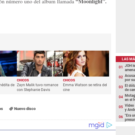
“Moonlight”.
ción número uno del album llamada
LAS MÁ
JOH l
amena
Acusan
por su
CHICOS
CHICOS
inédita de
Zayn Malik tuvo romance
Emma Watson se retira del
El dól
con Stephanie Davis
cine
de cam
Motagu
en el 
Video 
os
Nuevo disco
y Andr
"Era u
presun