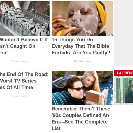
ouldn't Believe It If
15 Things You Do
asn't Caught On
Everyday That The Bible
ra!
Forbids: Are You Guilty?
Brainberries
Brainberries
LA PREN
 The End Of The Road:
Worst TV Series
les Of All Time
Brainberries
Remember Them? These
'90s Couples Defined An
Era—See The Complete
List