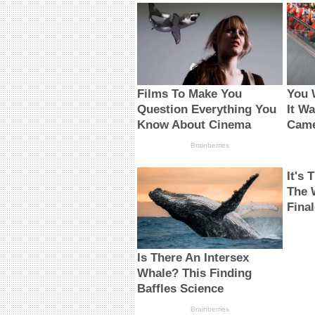
Films To Make You
You W
Question Everything You
It W
Know About Cinema
Came
Brainberries
It's
The 
Fina
Is There An Intersex
Whale? This Finding
Baffles Science
Brainberries