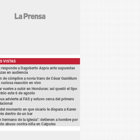
S VISTAS
e responde a Dagoberto Aspra ante supuestas
zas en audiencia
 de cómplice a novia trans de César Gastélum
 curiosa reacción en vivo
ar vuelve a subir en Honduras: así quedó el tipo
bio este 6 de agosto
a advierte al FAS y estuvo cerca del primero
Nacional
del momento en que sicario le dispara a Karen
és dentro de un bar
n hermano de la iglesia": detienen a hombre por
to abuso contra niña en Calpules