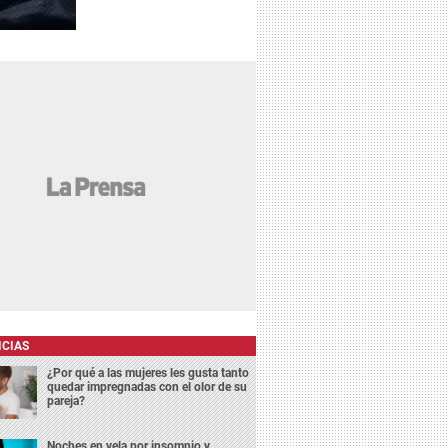
ICIAS
¿Por qué a las mujeres les gusta tanto
quedar impregnadas con el olor de su
pareja?
Noches en vela por insomnio y