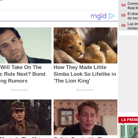
Conmo
Real M
El dra
de mor
Las im
restau
Will Take On The
How They Made Little
ic Role Next? Bond
Simba Look So Lifelike in
ing Rumors
'The Lion King'
Brainberries
Brainberries
LA PREN