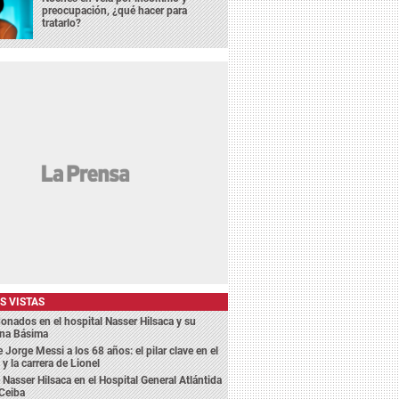
preocupación, ¿qué hacer para
tratarlo?
S VISTAS
nados en el hospital Nasser Hilsaca y su
na Básima
e Jorge Messi a los 68 años: el pilar clave en el
 y la carrera de Lionel
Nasser Hilsaca en el Hospital General Atlántida
Ceiba