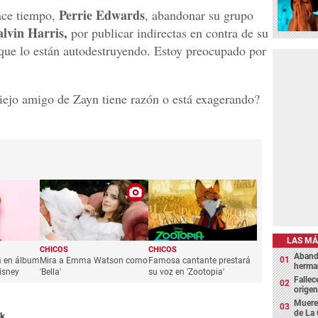
Perrie Edwards
ace tiempo,
, abandonar su grupo
lvin Harris,
por publicar indirectas en contra de su
ue lo están autodestruyendo. Estoy preocupado por
iejo amigo de Zayn tiene razón o está exagerando?
LAS MÁ
CHICOS
CHICOS
Abando
á en álbum
Mira a Emma Watson como
Famosa cantante prestará
herma
isney
'Bella'
su voz en 'Zootopia'
Fallec
origen
Muere 
de La 
ik