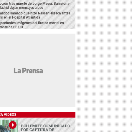
ción tras muerte de Jorge Messi: Barcelona-
adrid dejan mensajes a Leo
mático llamado que hizo Nasser Hilsaca antes
ir en el Hospital Atlántida
pactantes imágenes del tiroteo mortal en
rante de EE UU
SA VIDEOS
BCH EMITE COMUNICADO
POR CAPTURA DE