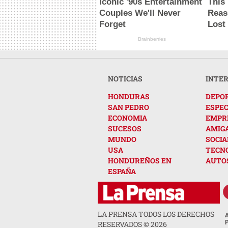
Iconic '90s Entertainment
This
Couples We'll Never
Reas
Forget
Lost
Brainberries
NOTICIAS
INTE
HONDURAS
DEPO
SAN PEDRO
ESPE
ECONOMIA
EMPR
SUCESOS
AMIG
MUNDO
SOCIA
USA
TECN
HONDUREÑOS EN
AUTO
ESPAÑA
LA PRENSA TODOS LOS DERECHOS
RESERVADOS ©
2026