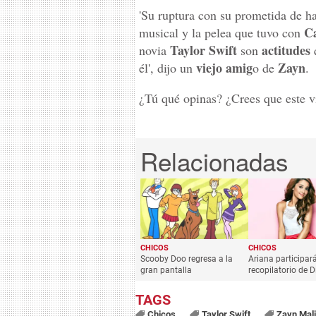
'Su ruptura con su prometida de h
Ca
musical y la pelea que tuvo con
Taylor Swift
actitudes
novia
son
q
viejo amig
Zayn
él', dijo un
o de
.
¿Tú qué opinas? ¿Crees que este v
CHICOS
CHICOS
Scooby Doo regresa a la
Ariana participar
gran pantalla
recopilatorio de D
Chicos
Taylor Swift
Zayn Mal