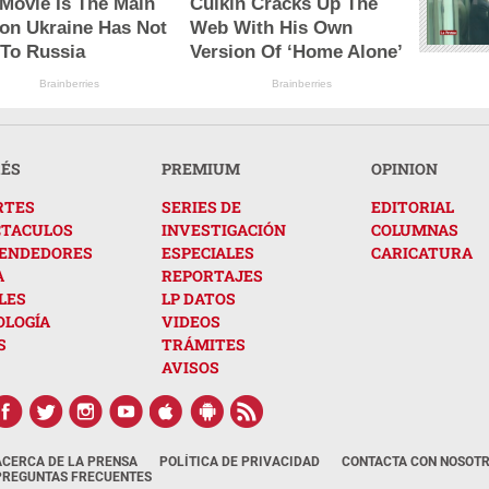
 Movie Is The Main
Culkin Cracks Up The
on Ukraine Has Not
Web With His Own
 To Russia
Version Of ‘Home Alone’
Brainberries
Brainberries
RÉS
PREMIUM
OPINION
RTES
SERIES DE
EDITORIAL
CTACULOS
INVESTIGACIÓN
COLUMNAS
ENDEDORES
ESPECIALES
CARICATURA
A
REPORTAJES
LES
LP DATOS
OLOGÍA
VIDEOS
S
TRÁMITES
AVISOS
ACERCA DE LA PRENSA
POLÍTICA DE PRIVACIDAD
CONTACTA CON NOSOT
PREGUNTAS FRECUENTES