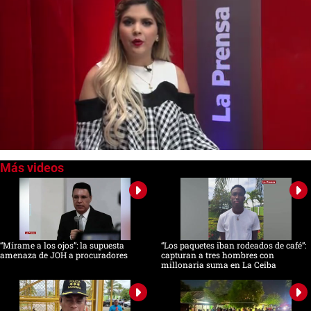
0
seconds
of
0
seconds
“Mírame a los ojos”: la supuesta
“Los paquetes iban rodeados de café”:
amenaza de JOH a procuradores
capturan a tres hombres con
millonaria suma en La Ceiba