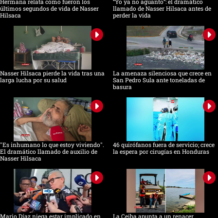
Hermana relata cómo fueron los
“Yo ya no aguanto”: el dramático
últimos segundos de vida de Nasser
llamado de Nasser Hilsaca antes de
Hilsaca
perder la vida
Nasser Hilsaca pierde la vida tras una
La amenaza silenciosa que crece en
larga lucha por su salud
San Pedro Sula ante toneladas de
basura
"Es inhumano lo que estoy viviendo".
46 quirófanos fuera de servicio; crece
El dramático llamado de auxilio de
la espera por cirugías en Honduras
Nasser Hilsaca
Mario Díaz niega estar implicado en
La Ceiba apunta a un renacer