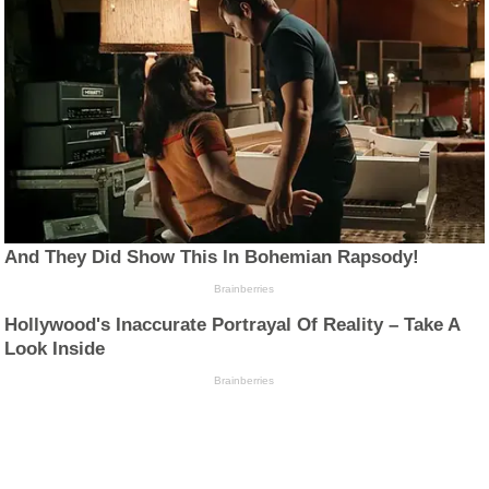
And They Did Show This In Bohemian Rapsody!
Brainberries
Hollywood's Inaccurate Portrayal Of Reality – Take A
Look Inside
Brainberries