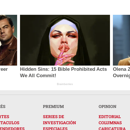
reer
Hidden Sins: 15 Bible Prohibited Acts
Olena Z
We All Commit!
Overni
Brainberries
RÉS
PREMIUM
OPINION
RTES
SERIES DE
EDITORIAL
CTACULOS
INVESTIGACIÓN
COLUMNAS
ENDEDORES
ESPECIALES
CARICATURA