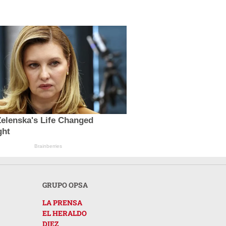
elenska's Life Changed
ght
Brainberries
GRUPO OPSA
LA PRENSA
EL HERALDO
DIEZ