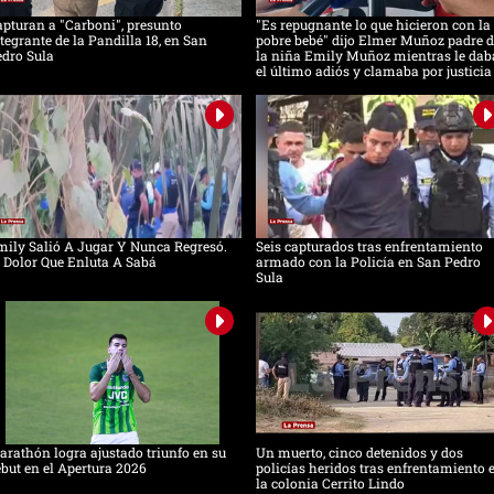
pturan a "Carboni", presunto
"Es repugnante lo que hicieron con la
tegrante de la Pandilla 18, en San
pobre bebé" dijo Elmer Muñoz padre d
dro Sula
la niña Emily Muñoz mientras le dab
el último adiós y clamaba por justicia
ily Salió A Jugar Y Nunca Regresó.
Seis capturados tras enfrentamiento
 Dolor Que Enluta A Sabá
armado con la Policía en San Pedro
Sula
rathón logra ajustado triunfo en su
Un muerto, cinco detenidos y dos
but en el Apertura 2026
policías heridos tras enfrentamiento 
la colonia Cerrito Lindo