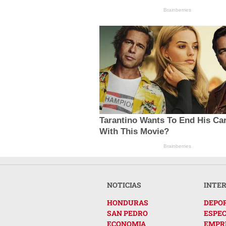
Brainberries
Tarantino Wants To End His Ca
With This Movie?
Brainberries
NOTICIAS
INTE
HONDURAS
DEPO
SAN PEDRO
ESPE
ECONOMIA
EMPR