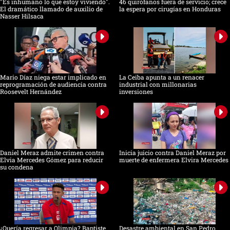
"Es inhumano lo que estoy viviendo".
46 quirófanos fuera de servicio; crece
El dramático llamado de auxilio de
la espera por cirugías en Honduras
Nasser Hilsaca
Mario Díaz niega estar implicado en
La Ceiba apunta a un renacer
reprogramación de audiencia contra
industrial con millonarias
Roosevelt Hernández
inversiones
Daniel Meraz admite crimen contra
Inicia juicio contra Daniel Meraz por
Elvia Mercedes Gómez para reducir
muerte de enfermera Elvira Mercedes
su condena
¿Quería regresar a Olimpia? Baptiste
Desastre ambiental en San Pedro