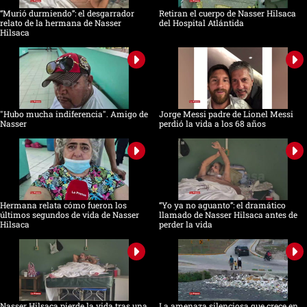
“Murió durmiendo”: el desgarrador
Retiran el cuerpo de Nasser Hilsaca
relato de la hermana de Nasser
del Hospital Atlántida
Hilsaca
"Hubo mucha indiferencia". Amigo de
Jorge Messi padre de Lionel Messi
Nasser
perdió la vida a los 68 años
Hermana relata cómo fueron los
“Yo ya no aguanto”: el dramático
últimos segundos de vida de Nasser
llamado de Nasser Hilsaca antes de
Hilsaca
perder la vida
Nasser Hilsaca pierde la vida tras una
La amenaza silenciosa que crece en