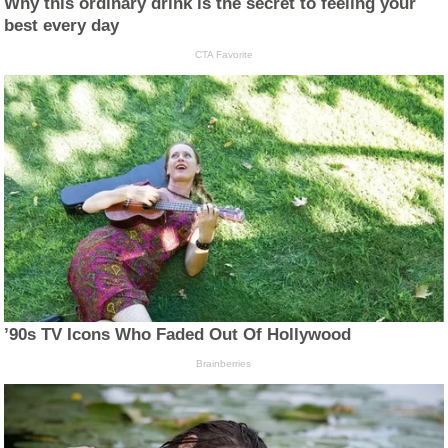
Why this ordinary drink is the secret to feeling your
best every day
CTA Favorite
’90s TV Icons Who Faded Out Of Hollywood
Brainberries