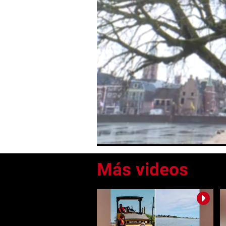
0
seconds
of
0
seconds
Volume
0%