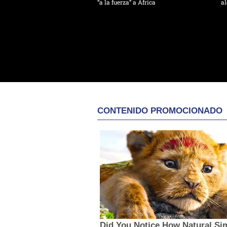
“a la fuerza” a África
al
CONTENIDO PROMOCIONADO
Did You Notice How Natural Si