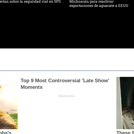
ertan sobre la seguridad vial en SPS
Michoacán para reactivar
exportaciones de aguacate a EEUU
Top 9 Most Controversial 'Late Show'
Moments
Brainberries
mba’s
These 9