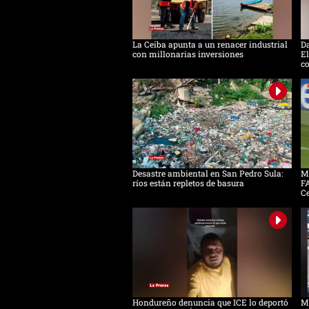
La Ceiba apunta a un renacer industrial
D
con millonarias inversiones
El
c
Desastre ambiental en San Pedro Sula:
Mo
ríos están repletos de basura
FA
C
Hondureño denuncia que ICE lo deportó
Má