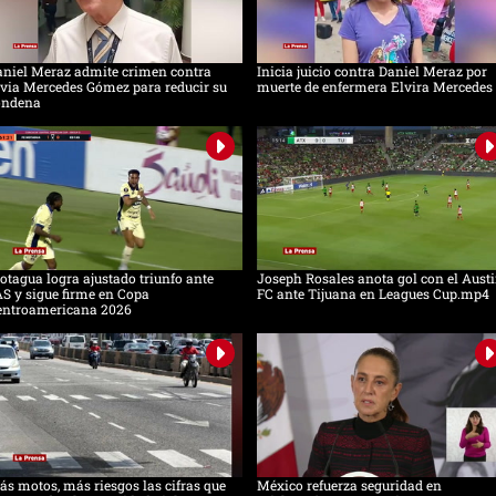
aniel Meraz admite crimen contra
Inicia juicio contra Daniel Meraz por
via Mercedes Gómez para reducir su
muerte de enfermera Elvira Mercedes
ondena
tagua logra ajustado triunfo ante
Joseph Rosales anota gol con el Aust
S y sigue firme en Copa
FC ante Tijuana en Leagues Cup.mp4
entroamericana 2026
s motos, más riesgos las cifras que
México refuerza seguridad en