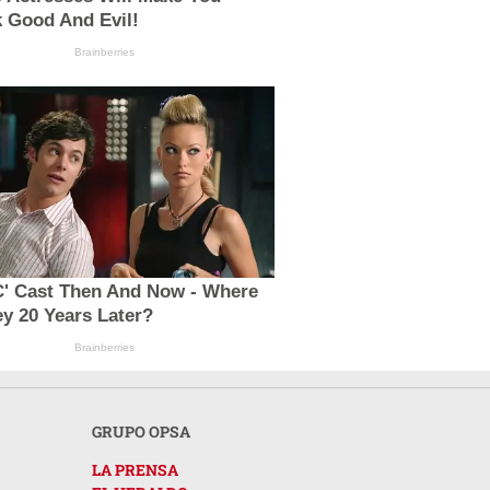
 Good And Evil!
Brainberries
C' Cast Then And Now - Where
y 20 Years Later?
Brainberries
GRUPO OPSA
LA PRENSA