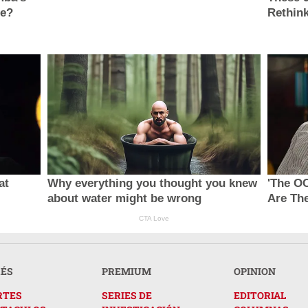
ie?
Rethink
at
Why everything you thought you knew
'The O
about water might be wrong
Are The
CTA Love
RÉS
PREMIUM
OPINION
RTES
SERIES DE
EDITORIAL