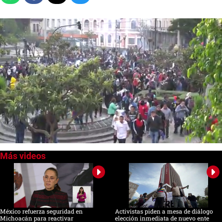
0
seconds
of
0
seconds
México refuerza seguridad en
Activistas piden a mesa de diálogo
Michoacán para reactivar
elección inmediata de nuevo ente