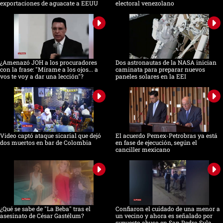
exportaciones de aguacate a EEUU
electoral venezolano
¿Amenazó JOH a los procuradores
Dos astronautas de la NASA inician
con la frase: "Mírame a los ojos... a
caminata para preparar nuevos
vos te voy a dar una lección"?
paneles solares en la EEI
Video captó ataque sicarial que dejó
El acuerdo Pemex-Petrobras ya está
dos muertos en bar de Colombia
en fase de ejecución, según el
canciller mexicano
¿Qué se sabe de "La Beba" tras el
Confiaron el cuidado de una menor a
asesinato de César Gastélum?
un vecino y ahora es señalado por
supuesto abuso en San Pedro Sula