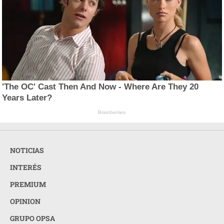
'The OC' Cast Then And Now - Where Are They 20
Years Later?
Brainberries
NOTICIAS
INTERÉS
PREMIUM
OPINION
GRUPO OPSA