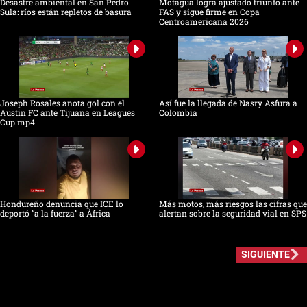
Desastre ambiental en San Pedro
Motagua logra ajustado triunfo ante
Sula: ríos están repletos de basura
FAS y sigue firme en Copa
Centroamericana 2026
Joseph Rosales anota gol con el
Así fue la llegada de Nasry Asfura a
Austin FC ante Tijuana en Leagues
Colombia
Cup.mp4
Hondureño denuncia que ICE lo
Más motos, más riesgos las cifras que
deportó “a la fuerza” a África
alertan sobre la seguridad vial en SPS
SIGUIENTE