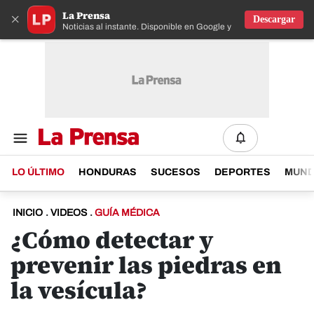
La Prensa
×
Descargar
Noticias al instante. Disponible en Google y IOS
LO ÚLTIMO
HONDURAS
SUCESOS
DEPORTES
MUN
INICIO
.
VIDEOS
.
GUÍA MÉDICA
¿Cómo detectar y
prevenir las piedras en
la vesícula?