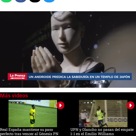
0
seconds
of
0
seconds
Real España mantiene su paso
UPN y Olancho no pasan del empate
perfecto tras vencer al Génesis PN
1-1 en el Emilio Williams