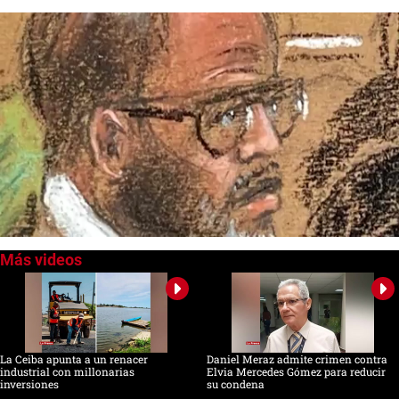
0
of
2
minutes,
3
seconds
La Ceiba apunta a un renacer
Daniel Meraz admite crimen contra
industrial con millonarias
Elvia Mercedes Gómez para reducir
inversiones
su condena