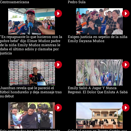
Centroamericana
Pedro Sula
"Es repugnante lo que hicieron con la
Exigen justicia en sepelio de la niña
pobre bebé" dijo Elmer Muñoz padre
Emily Dayana Muñoz
de la niña Emily Muñoz mientras le
daba el último adiós y clamaba por
justicia
Juanfran revela qué le pareció el
Emily Salió A Jugar Y Nunca
fútbol hondureño y deja mensaje tras
Regresó. El Dolor Que Enluta A Sabá
su debut
Seis capturados tras enfrentamiento
Golpe al narco en Puerto Cortés: cae