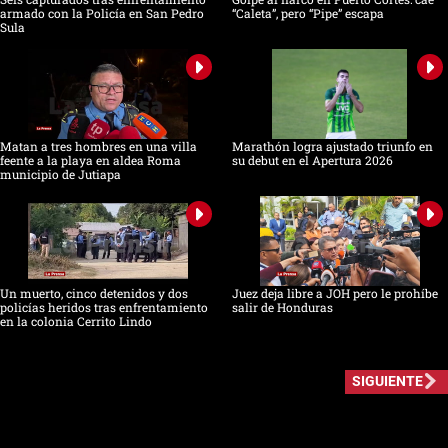
armado con la Policía en San Pedro
“Caleta”, pero “Pipe” escapa
Sula
Matan a tres hombres en una villa
Marathón logra ajustado triunfo en
feente a la playa en aldea Roma
su debut en el Apertura 2026
municipio de Jutiapa
Un muerto, cinco detenidos y dos
Juez deja libre a JOH pero le prohíbe
policías heridos tras enfrentamiento
salir de Honduras
en la colonia Cerrito Lindo
SIGUIENTE