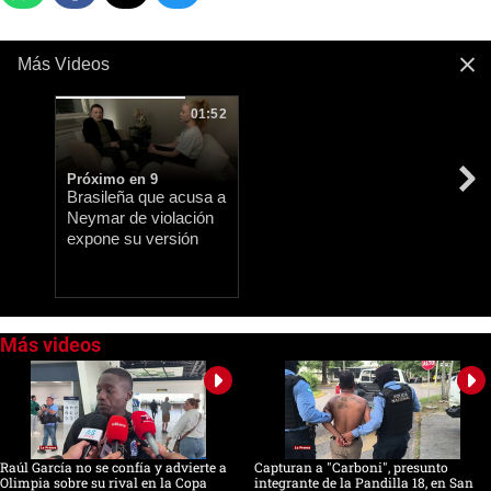
Más Videos
01:52
Próximo en 8
Brasileña que acusa a
Neymar de violación
expone su versión
0
seconds
of
0
seconds
Raúl García no se confía y advierte a
Capturan a "Carboni", presunto
Olimpia sobre su rival en la Copa
integrante de la Pandilla 18, en San