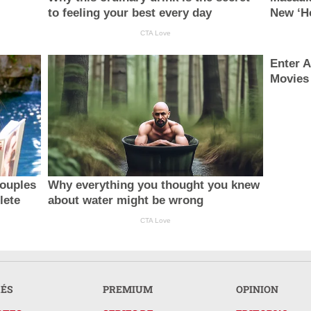
to feeling your best every day
New ‘H
CTA Love
Enter A
Movies
ouples
Why everything you thought you knew
lete
about water might be wrong
CTA Love
RÉS
PREMIUM
OPINION