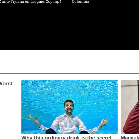
C ante Tijuana en Leagues Cup.mp4
Colombia
Worst
Why this ordinary drink is the secret
Macaul