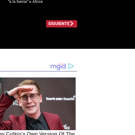
“a la fuerza” a África
SIGUIENTE
ay Culkin's Own Version Of The