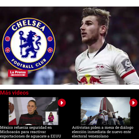
0
of
2
minutes,
25
seconds
México refuerza seguridad en
Activistas piden a mesa de diálogo
Michoacán para reactivar
elección inmediata de nuevo ente
exportaciones de aguacate a EEUU
electoral venezolano