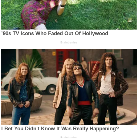
’90s TV Icons Who Faded Out Of Hollywood
Brainberries
I Bet You Didn't Know It Was Really Happening?
Brainberries