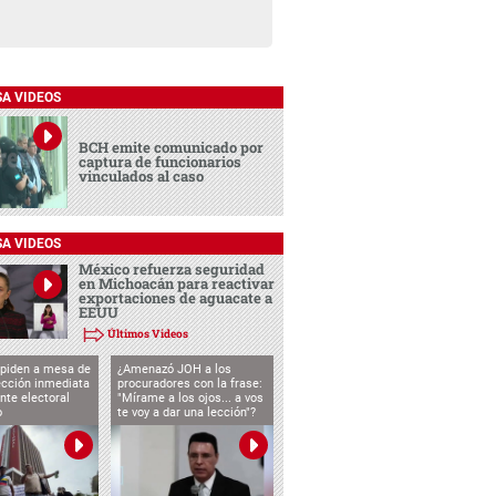
SA VIDEOS
BCH emite comunicado por
captura de funcionarios
vinculados al caso
SA VIDEOS
México refuerza seguridad
en Michoacán para reactivar
exportaciones de aguacate a
EEUU
Últimos Videos
 piden a mesa de
¿Amenazó JOH a los
ección inmediata
procuradores con la frase:
nte electoral
"Mírame a los ojos... a vos
o
te voy a dar una lección"?