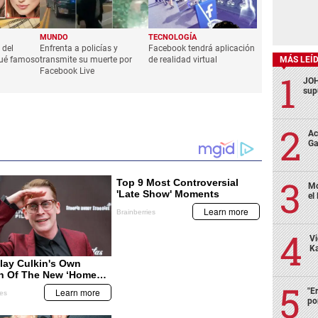
MUNDO
TECNOLOGÍA
 del
Enfrenta a policías y
Facebook tendrá aplicación
MÁS LEÍ
qué famoso
transmite su muerte por
de realidad virtual
Facebook Live
JOH
sup
Ac
Ga
Mo
el
Vi
Ka
"E
po