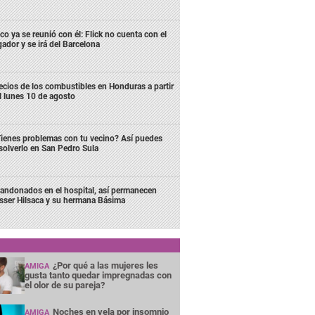
co ya se reunió con él: Flick no cuenta con el
gador y se irá del Barcelona
ecios de los combustibles en Honduras a partir
l lunes 10 de agosto
ienes problemas con tu vecino? Así puedes
solverlo en San Pedro Sula
andonados en el hospital, así permanecen
sser Hilsaca y su hermana Básima
¿Por qué a las mujeres les
AMIGA
gusta tanto quedar impregnadas con
el olor de su pareja?
Noches en vela por insomnio
AMIGA