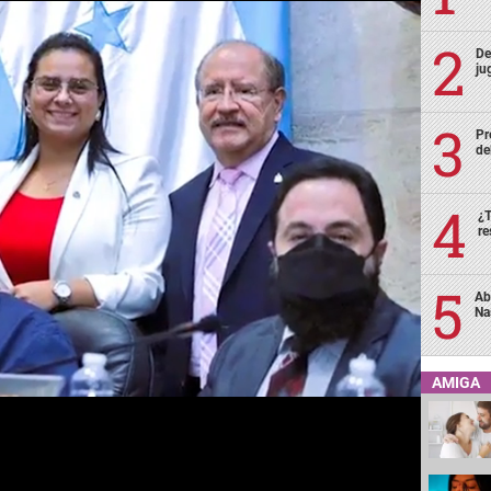
De
ju
Pr
de
¿T
re
Ab
Na
AMIGA