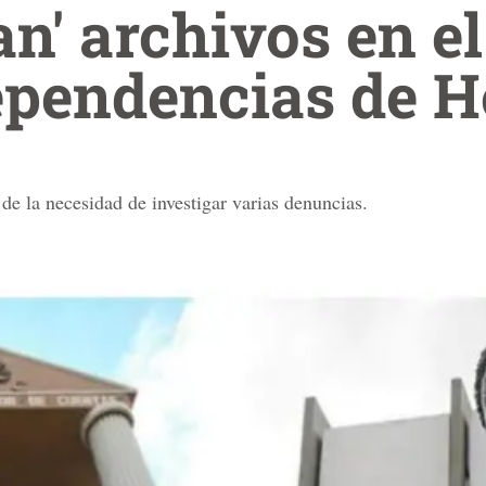
an' archivos en e
dependencias de 
e la necesidad de investigar varias denuncias.