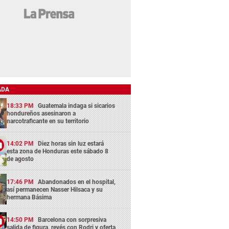
ADA
18:33 PM
Guatemala indaga si sicarios
hondureños asesinaron a
narcotraficante en su territorio
14:02 PM
Diez horas sin luz estará
esta zona de Honduras este sábado 8
de agosto
17:46 PM
Abandonados en el hospital,
así permanecen Nasser Hilsaca y su
hermana Básima
14:50 PM
Barcelona con sorpresiva
salida de figura, revés con Rodri y oferta