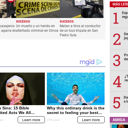
MÁS LEÍ
Esp
rega
SUCESOS
SUCESOS
pasajeros
Un muerto y un herido en
Matan a tiros al conductor
lo agarra en
atentado criminal en Omoa
de un bus Impala en San
De
Pedro Sula
ju
Pr
de
¿T
re
Da
a 
AMIGA