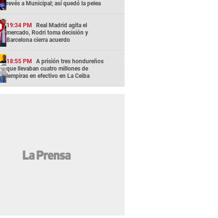
revés a Municipal; así quedó la pelea
19:34 PM
Real Madrid agita el
mercado, Rodri toma decisión y
Barcelona cierra acuerdo
18:55 PM
A prisión tres hondureños
que llevaban cuatro millones de
lempiras en efectivo en La Ceiba