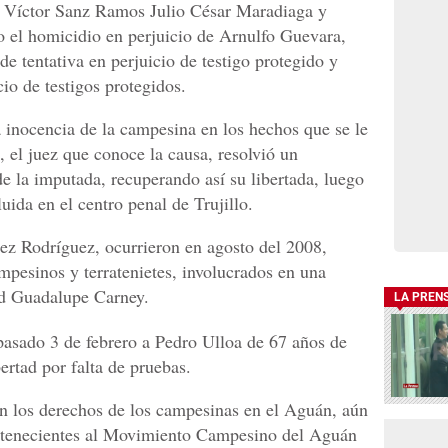
z, Víctor Sanz Ramos Julio César Maradiaga y
el homicidio en perjuicio de Arnulfo Guevara,
de tentativa en perjuicio de testigo protegido y
io de testigos protegidos.
 inocencia de la campesina en los hechos que se le
, el juez que conoce la causa, resolvió un
de la imputada, recuperando así su libertada, luego
uida en el centro penal de Trujillo.
ez Rodríguez, ocurrieron en agosto del 2008,
mpesinos y terratenietes, involucrados en una
ad Guadalupe Carney.
LA PREN
pasado 3 de febrero a Pedro Ulloa de 67 años de
ertad por falta de pruebas.
n los derechos de los campesinas en el Aguán, aún
ertenecientes al Movimiento Campesino del Aguán