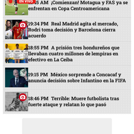
11:45 AM
¡Comienzan! Motagua y FAS ya se
enfrentan en Copa Centroamericana
19:34 PM
Real Madrid agita el mercado,
Rodri toma decisión y Barcelona cierra
acuerdo
18:55 PM
A prisión tres hondureños que
llevaban cuatro millones de lempiras en
efectivo en La Ceiba
19:15 PM
México sorprende a Concacaf y
anuncia decisión sobre Infantino en la FIFA
18:46 PM
Terrible: Muere futbolista tras
fuerte ataque y relatan lo que pasó