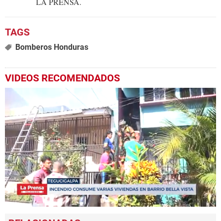
LA PRENSA.
Bomberos Honduras
VIDEOS RECOMENDADOS
0
seconds