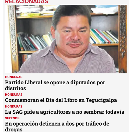
of
1
minute,
49
seconds
HONDURAS
Partido Liberal se opone a diputados por
distritos
HONDURAS
Conmemoran el Día del Libro en Tegucigalpa
HONDURAS
La SAG pide a agricultores a no sembrar todavía
SUCESOS
En operación detienen a dos por tráfico de
drogas