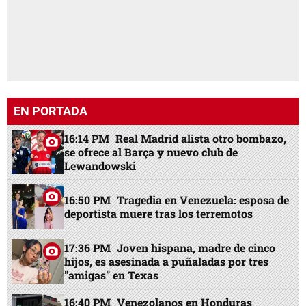
EN PORTADA
16:14 PM
Real Madrid alista otro bombazo,
se ofrece al Barça y nuevo club de
Lewandowski
16:50 PM
Tragedia en Venezuela: esposa de
deportista muere tras los terremotos
17:36 PM
Joven hispana, madre de cinco
hijos, es asesinada a puñaladas por tres
"amigas" en Texas
16:40 PM
Venezolanos en Honduras