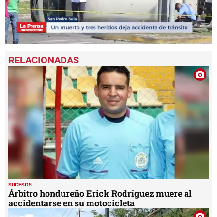
0
seconds
of
1
minute,
5
seconds
SUCESOS
Árbitro hondureño Erick Rodríguez muere al
accidentarse en su motocicleta