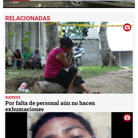
0
seconds
of
32
seconds
SUCESOS
Por falta de personal aún no hacen
exhumaciones